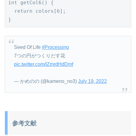
int getCol6() {

  return colors[6];

}
Seed Of Life
#Processing
7つの円がつくりだす花
pic.twitter.com/IZmrdHdDmf
— かめのの (@kameno_no3)
July 19, 2022
参考文献