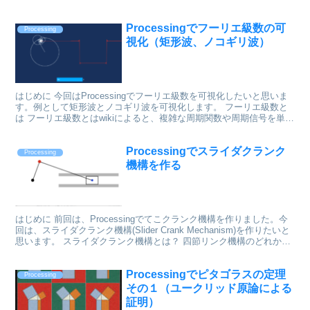
ート曲線とは？ インボリュート曲線とは、法線...
Processingでフーリエ級数の可
Processing
視化（矩形波、ノコギリ波）
はじめに 今回はProcessingでフーリエ級数を可視化したいと思いま
す。例として矩形波とノコギリ波を可視化します。 フーリエ級数と
は フーリエ級数とはwikiによると、複雑な周期関数や周期信号を単純
な形の周期性をもつ関数の無限の和で表し...
Processingでスライダクランク
Processing
機構を作る
はじめに 前回は、Processingでてこクランク機構を作りました。今
回は、スライダクランク機構(Slider Crank Mechanism)を作りたいと
思います。 スライダクランク機構とは？ 四節リンク機構のどれか一
つの回り対偶を滑り...
Processingでピタゴラスの定理
Processing
その１（ユークリッド原論による
証明）