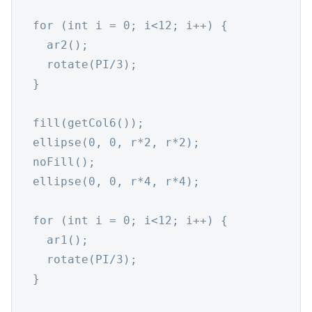
  for (int i = 0; i<12; i++) {

    ar2();

    rotate(PI/3);

  }

  fill(getCol6());

  ellipse(0, 0, r*2, r*2);

  noFill();

  ellipse(0, 0, r*4, r*4);

  for (int i = 0; i<12; i++) {

    ar1();

    rotate(PI/3);

  }
