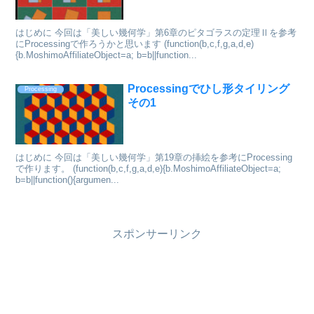
はじめに 今回は「美しい幾何学」第6章のピタゴラスの定理Ⅱを参考
にProcessingで作ろうかと思います (function(b,c,f,g,a,d,e)
{b.MoshimoAffiliateObject=a; b=b||function...
Processingでひし形タイリング
Processing
その1
はじめに 今回は「美しい幾何学」第19章の挿絵を参考にProcessing
で作ります。 (function(b,c,f,g,a,d,e){b.MoshimoAffiliateObject=a;
b=b||function(){argumen...
スポンサーリンク