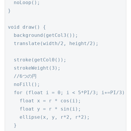
  noLoop();

}

void draw() {

  background(getCol3());

  translate(width/2, height/2);

  stroke(getCol0());

  strokeWeight(3);

  //6つの円

  noFill(); 

  for (float i = 0; i < 5*PI/3; i+=PI/3) {

    float x = r * cos(i);

    float y = r * sin(i);

    ellipse(x, y, r*2, r*2);

  }
