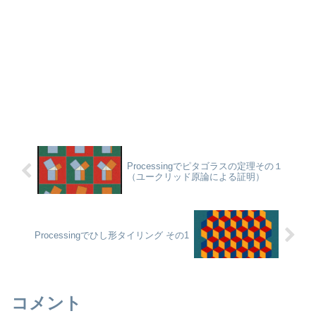
Processingでピタゴラスの定理その１
（ユークリッド原論による証明）
Processingでひし形タイリング その1
コメント