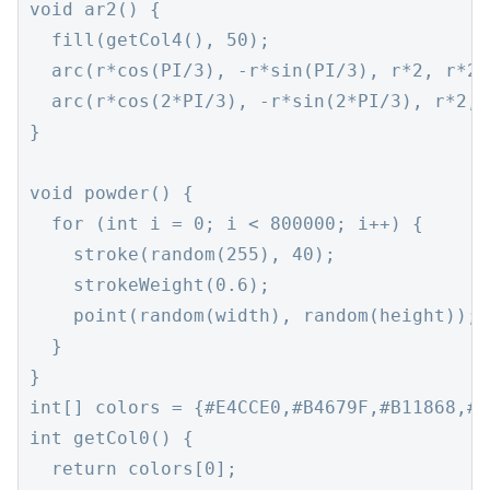
void ar2() {

  fill(getCol4(), 50);

  arc(r*cos(PI/3), -r*sin(PI/3), r*2, r*2,
  arc(r*cos(2*PI/3), -r*sin(2*PI/3), r*2, 
}

void powder() {

  for (int i = 0; i < 800000; i++) {

    stroke(random(255), 40);

    strokeWeight(0.6);

    point(random(width), random(height));

  }

}

int[] colors = {#E4CCE0,#B4679F,#B11868,#A
int getCol0() {

  return colors[0];
