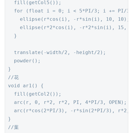
  fill(getCol5());

  for (float i = 0; i < 5*PI/3; i += PI/3) 
    ellipse(r*cos(i), -r*sin(i), 10, 10);

    ellipse(r*2*cos(i), -r*2*sin(i), 15, 15
  }

  translate(-width/2, -height/2);

  powder();

}

//花

void ar1() {

  fill(getCol2());

  arc(r, 0, r*2, r*2, PI, 4*PI/3, OPEN);

  arc(r*cos(2*PI/3), -r*sin(2*PI/3), r*2, 
}

//葉
