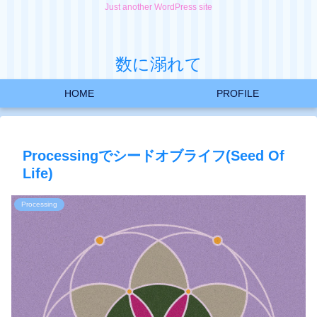
Just another WordPress site
数に溺れて
HOME
PROFILE
Processingでシードオブライフ(Seed Of
Life)
Processing