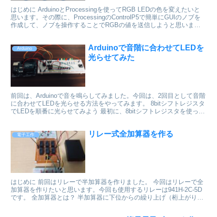
はじめに ArduinoとProcessingを使ってRGB LEDの色を変えたいと
思います。その際に、ProcessingのControlP5で簡単にGUIのノブを
作成して、ノブを操作することでRGBの値を送信しようと思いま
す。 使用した...
Arduinoで音階に合わせてLEDを
Arduino
光らせてみた
前回は、Arduinoで音を鳴らしてみました。今回は、2回目として音階
に合わせてLEDを光らせる方法をやってみます。 8bitシフトレジスタ
でLEDを順番に光らせてみよう 最初に、8bitシフトレジスタを使って
LEDを左から右へ順番に光らせ...
リレー式全加算器を作る
電子工作
はじめに 前回はリレーで半加算器を作りました。 今回はリレーで全
加算器を作りたいと思います。今回も使用するリレーは941H-2C-5D
です。 全加算器とは？ 半加算器に下位からの繰り上げ（桁上がり）
も計算できるようにしたものを全加算器といい...