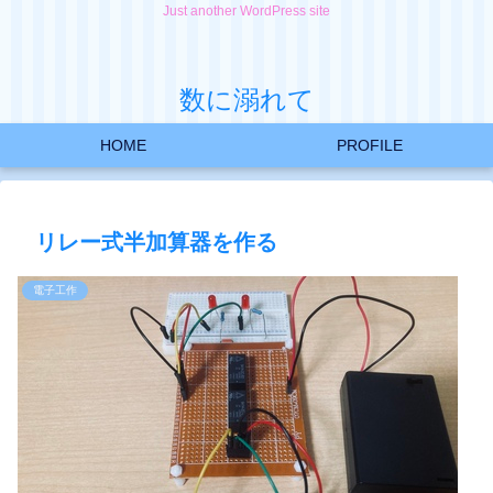
Just another WordPress site
数に溺れて
HOME
PROFILE
リレー式半加算器を作る
電子工作