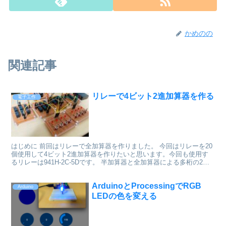
かめのの
関連記事
リレーで4ビット2進加算器を作る
電子工作
はじめに 前回はリレーで全加算器を作りました。 今回はリレーを20
個使用して4ビット2進加算器を作りたいと思います。今回も使用す
るリレーは941H-2C-5Dです。 半加算器と全加算器による多桁の2進
加算 最下桁は半加算器を，それより上位の...
ArduinoとProcessingでRGB
Arduino
LEDの色を変える