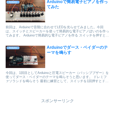
Arduinoで簡易電子ピアノを作っ
Arduino
てみた
前回は、Arduinoで音階に合わせてLEDを光らせてみました。今回
は、スイッチとスピーカーを使って簡易的な電子ピアノぽいのを作っ
てみます。 Arduinoで簡易的な電子ピアノを作る スイッチを押すとピ
アノの白鍵の音程が鳴る簡易的な電子ピア...
Arduinoでダース・ベイダーのテ
Arduino
ーマを鳴らす
今回は、1回目としてArduinoと圧電スピーカー（パッシブブザー）を
使ってダース・ベイダーのテーマを鳴らそうと思います。 ドレミフ
ァソラシドを鳴らそう 最初に練習として、スイッチを1回押すとドレ
ミファソラシドの音階が流れるコードを書いてい...
スポンサーリンク