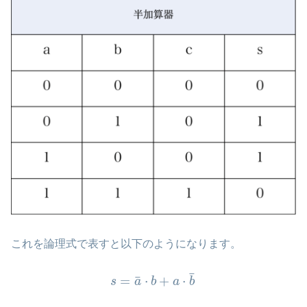
これを論理式で表すと以下のようになります。
¯
¯
=
⋅
+
⋅
s
a
b
a
b