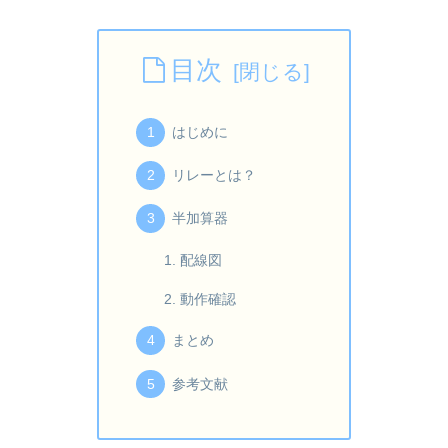
目次
はじめに
リレーとは？
半加算器
配線図
動作確認
まとめ
参考文献